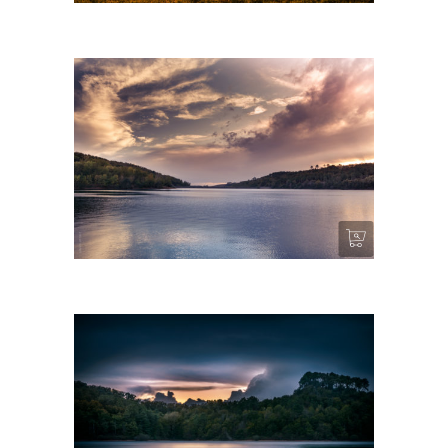
Bancalié II