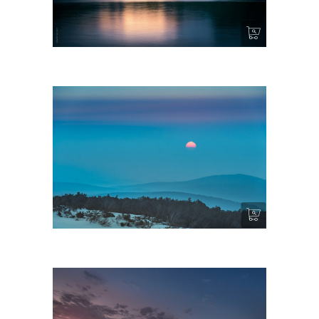
Bancalié III
Cold Rise – Pic de Nore