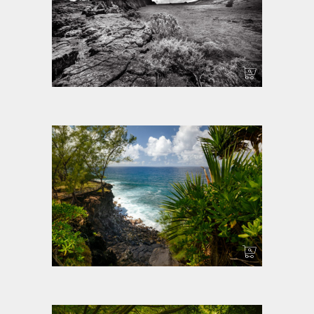
Copyright ©
2026
Bellecombe I
Informations
Boutique
A propos
Mon compte
Galeries
Mes commandes
Formations
Livraison
Contact
Mentions légales
News
et
Tutos
CGV
Cap Méchant
Olivier Accart © 2026 | Tous droits réservés | Réalisé par
Les 2 Frangines