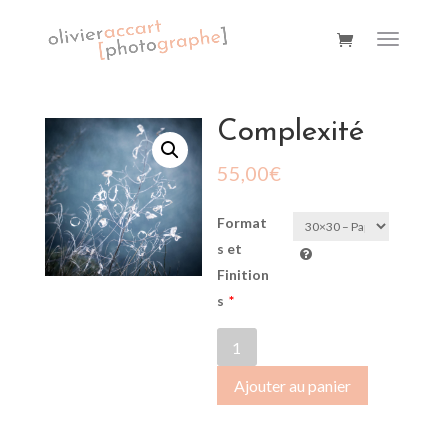
Complexité
55,00
€
Format
s et
Finition
s
*
quantité
de
Ajouter au panier
Complexité