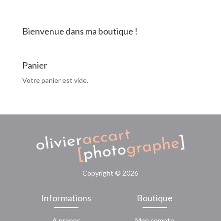
Passante
Bienvenue dans ma boutique !
Panier
Votre panier est vide.
Copyright ©
2026
Informations
Boutique
A propos
Mon compte