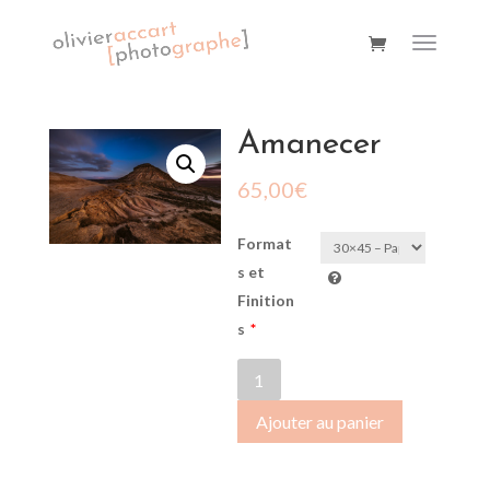
Amanecer
65,00
€
Format
s et
Finition
s
*
quantité
de
Ajouter au panier
Amanecer