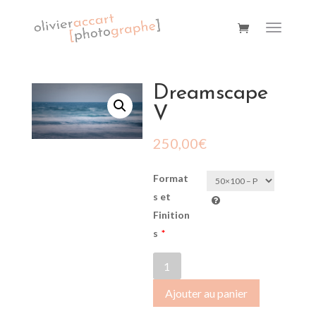
Dreamscape
V
250,00
€
Format
s et
Finition
s
*
quantité
de
Ajouter au panier
Dreamscape
V