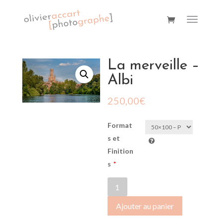
La merveille –
Albi
250,00
€
Format
s et
Finition
s
*
quantité
de
Ajouter au panier
La
merveille