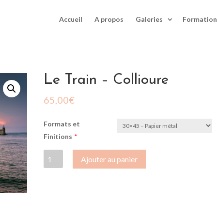
Accueil
A propos
Galeries
Formation
Le Train – Collioure
65,00
€
Formats et
Finitions
*
quantité
Ajouter au panier
de
Le
Train
-
Collioure