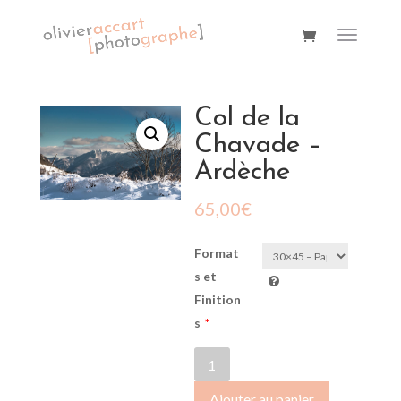
Col de la
Chavade –
Ardèche
65,00
€
Format
s et
Finition
s
*
quantité
de
Ajouter au panier
Col