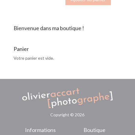
de
la
Chavade
-
Bienvenue dans ma boutique !
Ardèche
Panier
Votre panier est vide.
Copyright ©
2026
Informations
Boutique