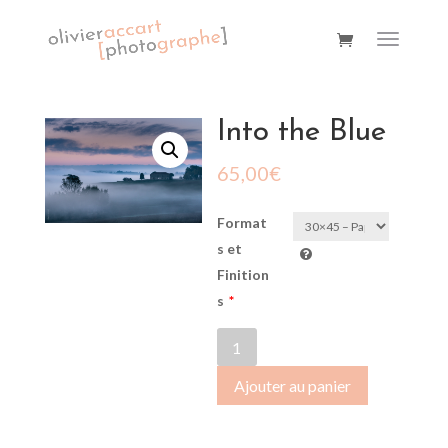
Into the Blue
65,00
€
Format
s et
Finition
s
*
quantité
de
Ajouter au panier
Into
the
Blue