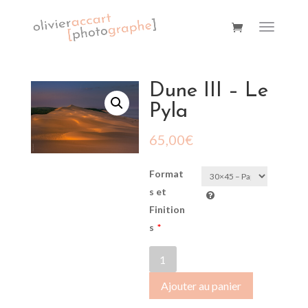
Dune III – Le
Pyla
65,00
€
Format
s et
Finition
s
*
quantité
de
Ajouter au panier
Dune
III