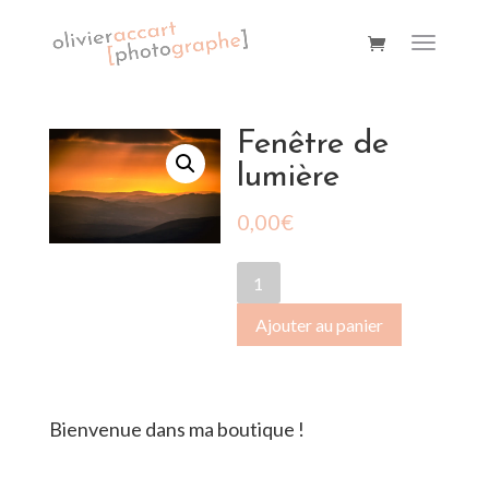
Fenêtre de
lumière
0,00
€
quantité
de
Ajouter au panier
Fenêtre
de
lumière
Bienvenue dans ma boutique !