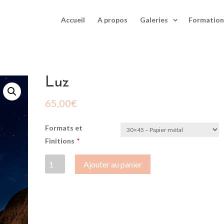
Accueil
A propos
Galeries
Formation
Luz
65,00
€
Formats et
Finitions
*
quantité
Ajouter au panier
de
Luz