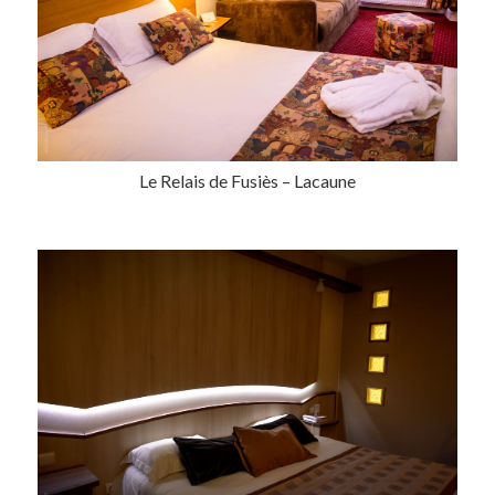
Copyright ©
2026
Informations
Boutique
Le Relais de Fusiès – Lacaune
A propos
Mon compte
Galeries
Mes commandes
Formations
Livraison
Contact
Mentions légales
News
et
Tutos
CGV
Olivier Accart © 2026 | Tous droits réservés | Réalisé par
Les 2 Frangines