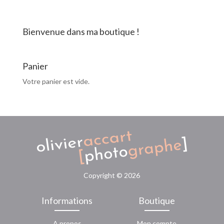
un
ciel
d'hiver
Bienvenue dans ma boutique !
Panier
Votre panier est vide.
Copyright ©
2026
Informations
Boutique
A propos
Mon compte