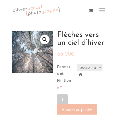
Flèches vers
un ciel d’hiver
55,00
€
Format
s et
Finition
s
*
quantité
de
Ajouter au panier
Flèches
vers