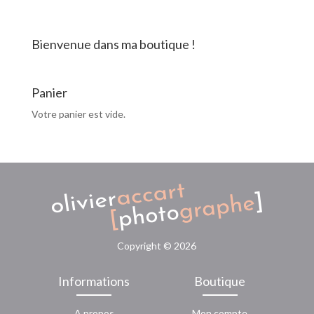
Citrons
Bienvenue dans ma boutique !
Panier
Votre panier est vide.
Copyright ©
2026
Informations
Boutique
A propos
Mon compte