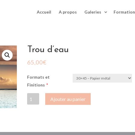
Accueil
A propos
Galeries
Formation
Trou d’eau
65,00
€
Formats et
Finitions
*
quantité
Ajouter au panier
de
Trou
d'eau