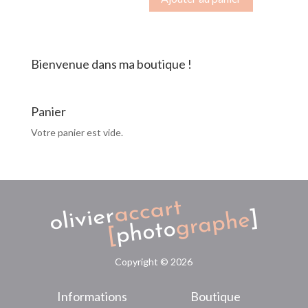
les
champs
de
vent
Bienvenue dans ma boutique !
3
Panier
Votre panier est vide.
Copyright ©
2026
Informations
Boutique