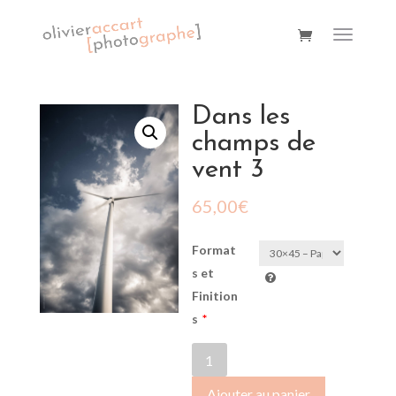
Dans les
champs de
vent 3
65,00
€
Format
s et
Finition
s
*
quantité
de
Ajouter au panier
Dans