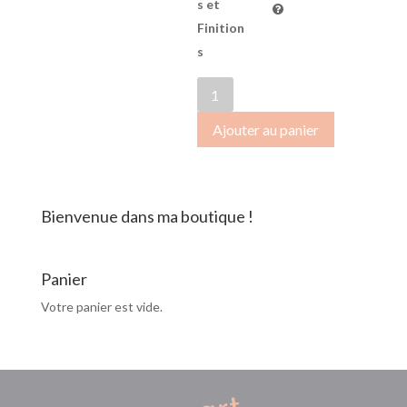
s et
Finition
s
quantité
de
Ajouter au panier
OctobreRose2018-
035
Bienvenue dans ma boutique !
Panier
Votre panier est vide.