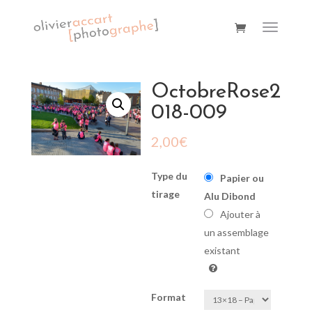
OctobreRose2
018-009
2,00
€
Type du
Papier ou
tirage
Alu Dibond
Ajouter à
un assemblage
existant
Format