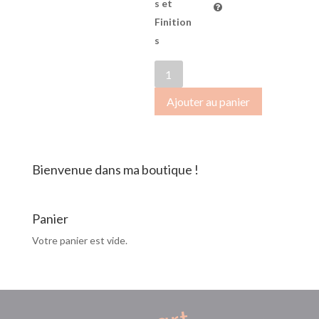
s et
Finition
s
quantité
de
Ajouter au panier
OctobreRose2018-
009
Bienvenue dans ma boutique !
Panier
Votre panier est vide.