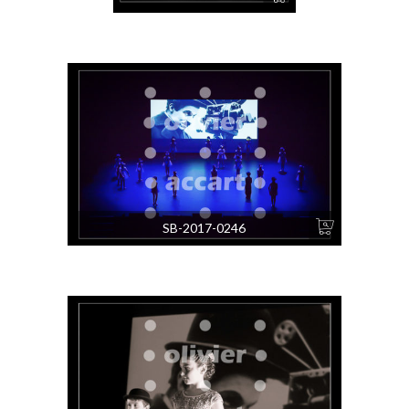
Copyright ©
2026
Informations
Boutique
A propos
Mon compte
Galeries
Mes commandes
Formations
Livraison
SB-2017-0246
Contact
Mentions légales
News
et
Tutos
CGV
Olivier Accart © 2026 | Tous droits réservés | Réalisé par
Les 2 Frangines