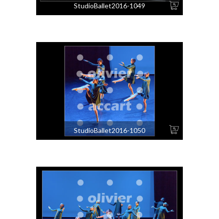
StudioBallet2016-1049
Copyright ©
2026
Informations
Boutique
A propos
Mon compte
Galeries
Mes commandes
Formations
Livraison
Contact
Mentions légales
StudioBallet2016-1050
News
et
Tutos
CGV
Olivier Accart © 2026 | Tous droits réservés | Réalisé par
Les 2 Frangines