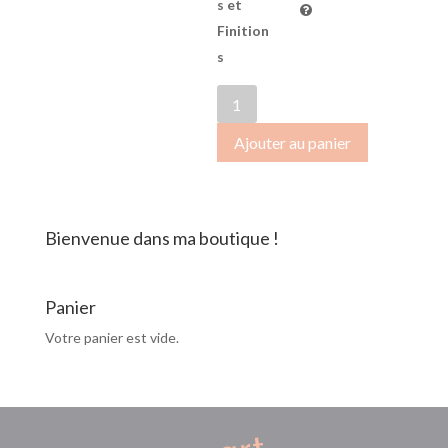
s et
Finition
s
quantité
de
Ajouter au panier
StudioBallet2016-
0096
Bienvenue dans ma boutique !
Panier
Votre panier est vide.