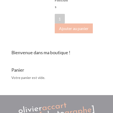
Finition
s
quantité
de
Ajouter au panier
SB-
2017-
1333
Bienvenue dans ma boutique !
Panier
Votre panier est vide.