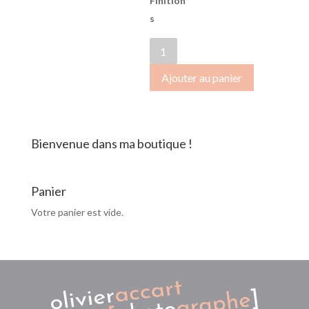
Finition
s
quantité
de
Ajouter au panier
SB-
2017-
1331
Bienvenue dans ma boutique !
Panier
Votre panier est vide.