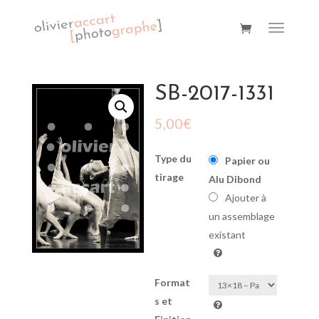
SB-2017-1331
5,00
€
Type du
Papier ou
tirage
Alu Dibond
Ajouter à
un assemblage
existant
Format
s et