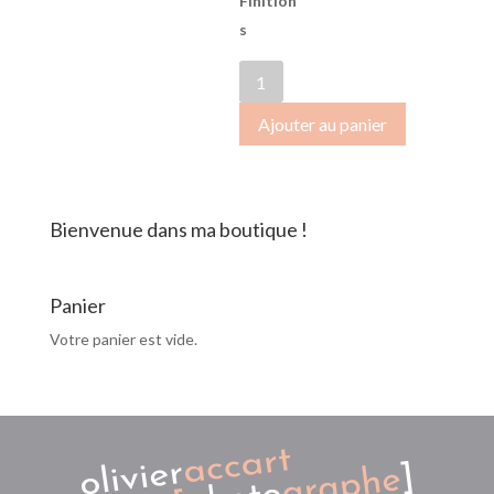
Finition
s
quantité
de
Ajouter au panier
SB-
2017-
1325
Bienvenue dans ma boutique !
Panier
Votre panier est vide.