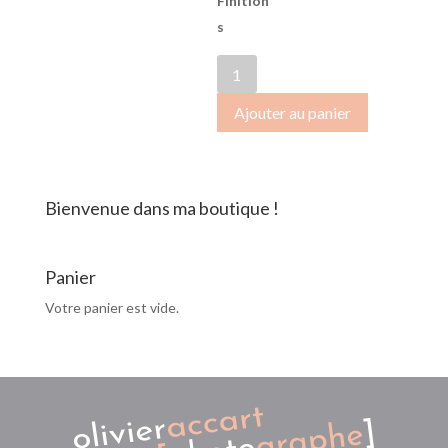
Finition
s
quantité
de
Ajouter au panier
SB-
2017-
0434
Bienvenue dans ma boutique !
Panier
Votre panier est vide.