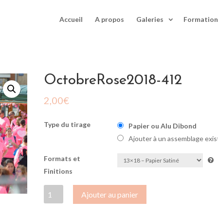
Accueil
A propos
Galeries
Formation
OctobreRose2018-412
2,00
€
Type du tirage
Papier ou Alu Dibond
Ajouter à un assemblage exis
Formats et
Finitions
quantité
Ajouter au panier
de
OctobreRose2018-