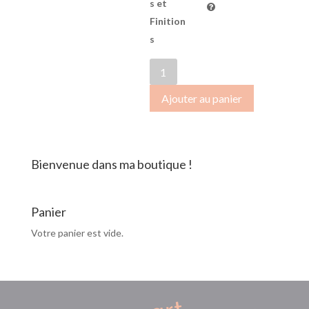
s et
Finition
s
quantité
de
Ajouter au panier
OctobreRose2018-
087
Bienvenue dans ma boutique !
Panier
Votre panier est vide.