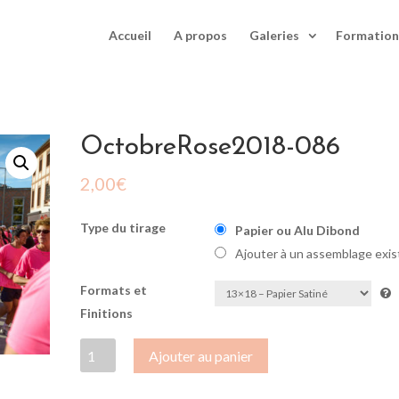
Accueil
A propos
Galeries
Formation
OctobreRose2018-086
2,00
€
Type du tirage
Papier ou Alu Dibond
Ajouter à un assemblage exis
Formats et
Finitions
quantité
Ajouter au panier
de
OctobreRose2018-