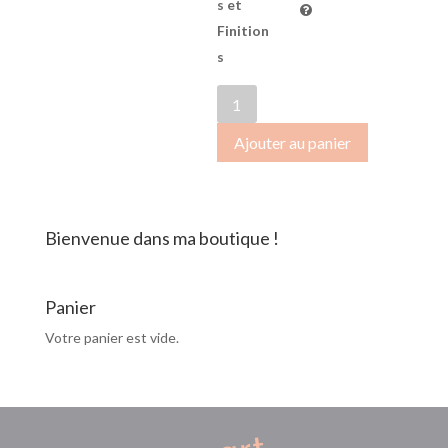
s et
Finition
s
quantité
de
Ajouter au panier
OctobreRose2018-
081
Bienvenue dans ma boutique !
Panier
Votre panier est vide.