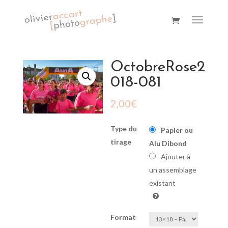
OctobreRose2
018-081
2,00
€
Type du
Papier ou
tirage
Alu Dibond
Ajouter à
un assemblage
existant
Format