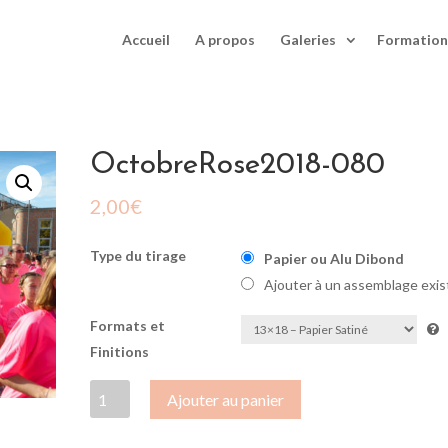
Accueil
A propos
Galeries
Formation
OctobreRose2018-080
2,00
€
Type du tirage
Papier ou Alu Dibond
Ajouter à un assemblage exis
Formats et
Finitions
quantité
Ajouter au panier
de
OctobreRose2018-