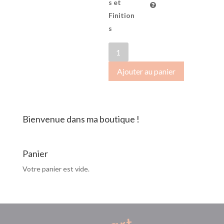
s et
Finition
s
quantité
de
Ajouter au panier
OctobreRose2018-
068
Bienvenue dans ma boutique !
Panier
Votre panier est vide.