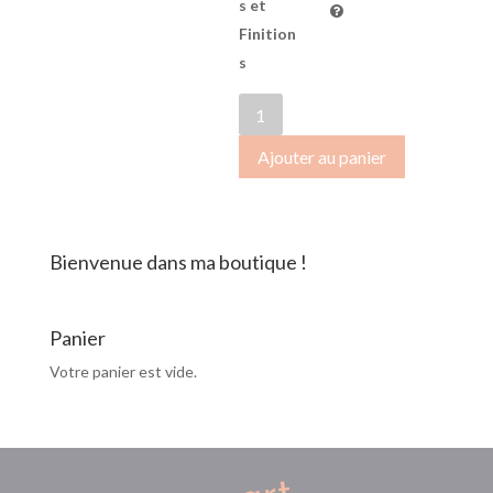
s et
Finition
s
quantité
de
Ajouter au panier
OctobreRose2018-
037
Bienvenue dans ma boutique !
Panier
Votre panier est vide.