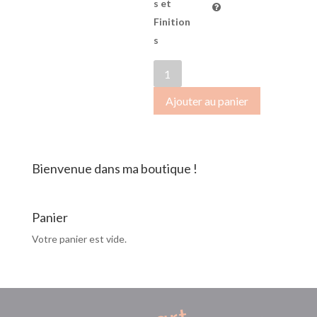
s et
Finition
s
quantité
de
Ajouter au panier
OctobreRose2018-
022
Bienvenue dans ma boutique !
Panier
Votre panier est vide.