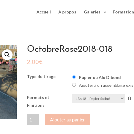
Accueil
A propos
Galeries
Formation
OctobreRose2018-018
2,00
€
Type du tirage
Papier ou Alu Dibond
Ajouter à un assemblage exis
Formats et
Finitions
quantité
Ajouter au panier
de
OctobreRose2018-